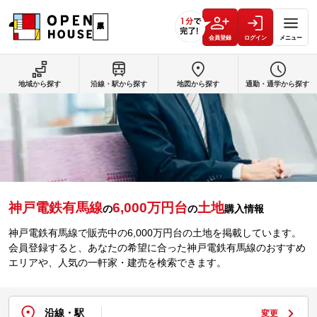
会員登録
ログイン
メニュー
地域から探す
沿線・駅から探す
地図から探す
通勤・通学から探す
神戸電鉄有馬線
6,000万円台
土地
の
の
購入情報
神戸電鉄有馬線で販売中の6,000万円台の土地を掲載しています。
会員登録すると、あなたの希望に合った神戸電鉄有馬線のおすすめ
エリアや、人気の一軒家・建売を検索できます。
沿線・駅
変更