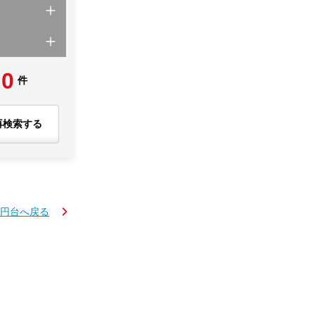
0
件
再検索する
万円台へ戻る