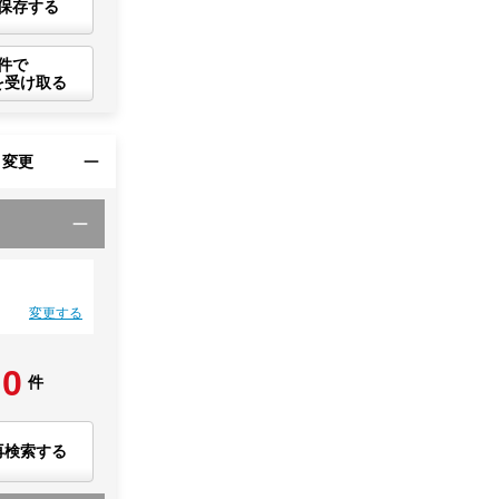
保存する
件で
を受け取る
・変更
変更する
0
件
再検索する