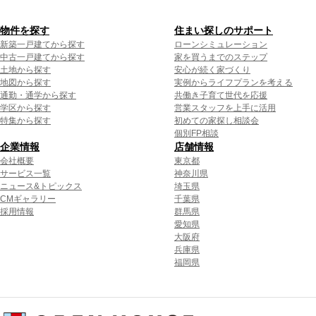
物件を探す
住まい探しのサポート
新築一戸建てから探す
ローンシミュレーション
中古一戸建てから探す
家を買うまでのステップ
土地から探す
安心が続く家づくり
地図から探す
実例からライフプランを考える
通勤・通学から探す
共働き子育て世代を応援
学区から探す
営業スタッフを上手に活用
特集から探す
初めての家探し相談会
個別FP相談
企業情報
店舗情報
会社概要
東京都
サービス一覧
神奈川県
ニュース&トピックス
埼玉県
CMギャラリー
千葉県
採用情報
群馬県
愛知県
大阪府
兵庫県
福岡県