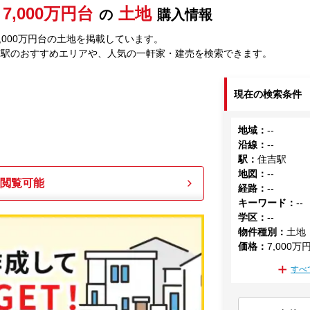
7,000万円台
土地
の
購入情報
,000万円台の土地を掲載しています。
吉駅のおすすめエリアや、人気の一軒家・建売を検索できます。
現在の検索条件
地域
：
--
沿線
：
--
駅
：
住吉駅
地図
：
--
も閲覧可能
経路
：
--
キーワード
：
--
学区
：
--
物件種別
：
土地
価格
：
7,000万
すべ