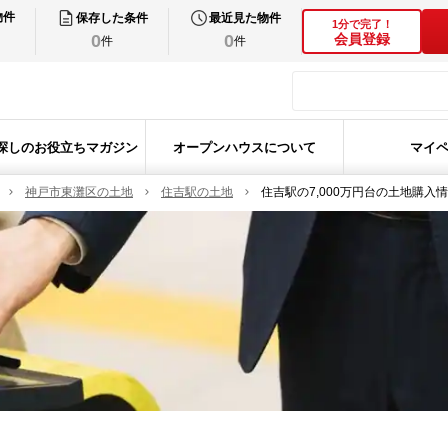
物件
保存した条件
最近見た物件
1分で完了！
0
0
会員登録
件
件
探しのお役立ちマガジン
オープンハウスについて
マイ
神戸市東灘区の土地
住吉駅の土地
住吉駅の7,000万円台の土地購入