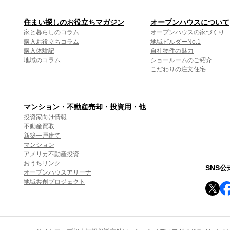
住まい探しのお役立ちマガジン
オープンハウスについて
家と暮らしのコラム
オープンハウスの家づくり
購入お役立ちコラム
地域ビルダーNo.1
購入体験記
自社物件の魅力
地域のコラム
ショールームのご紹介
こだわりの注文住宅
マンション・不動産売却・投資用・他
投資家向け情報
不動産買取
新築一戸建て
マンション
アメリカ不動産投資
おうちリンク
SNS
オープンハウスアリーナ
地域共創プロジェクト