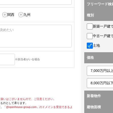
フリーワード検
関西
九州
種別
新築一戸建
中古一戸建
土地
価格
※担当者がいる場合
新着物件
り扱いはございませんので、ご注意ください。
たものとして承ります。
建物面積
す。
「@openhouse-group.com」のドメインを受信できるよ