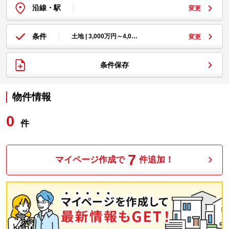
沿線・駅
変更
条件
土地 | 3,000万円～4,0…
変更
条件保存
物件情報
0
件
7
マイページ作成で
件追加！