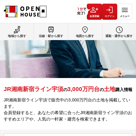
会員登録
ログイン
メニュー
地域から探す
沿線・駅から探す
地図から探す
通勤・通学から探す
JR湘南新宿ライン宇須
3,000万円台
土地
の
の
購入情報
JR湘南新宿ライン宇須で販売中の3,000万円台の土地を掲載してい
ます。
会員登録すると、あなたの希望に合ったJR湘南新宿ライン宇須のお
すすめエリアや、人気の一軒家・建売を検索できます。