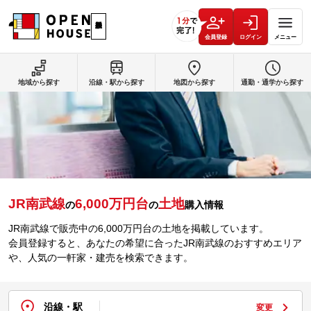
会員登録
ログイン
メニュー
地域から探す
沿線・駅から探す
地図から探す
通勤・通学から探す
JR南武線
6,000万円台
土地
の
の
購入情報
JR南武線で販売中の6,000万円台の土地を掲載しています。
会員登録すると、あなたの希望に合ったJR南武線のおすすめエリア
や、人気の一軒家・建売を検索できます。
沿線・駅
変更