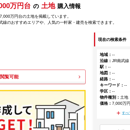
,000万円台
土地
の
購入情報
7,000万円台の土地を掲載しています。
南武線のおすすめエリアや、人気の一軒家・建売を検索できます。
現在の検索条件
地域
：
--
沿線
：
JR南武線
駅
：
--
地図
：
--
も閲覧可能
経路
：
--
キーワード
：
--
学区
：
--
物件種別
：
土地
価格
：
7,000万
すべ