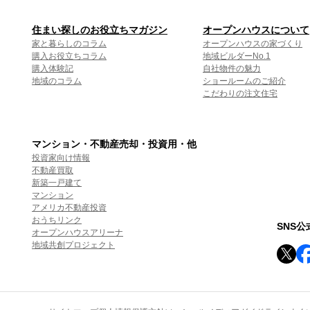
住まい探しのお役立ちマガジン
オープンハウスについて
家と暮らしのコラム
オープンハウスの家づくり
購入お役立ちコラム
地域ビルダーNo.1
購入体験記
自社物件の魅力
地域のコラム
ショールームのご紹介
こだわりの注文住宅
マンション・不動産売却・投資用・他
投資家向け情報
不動産買取
新築一戸建て
マンション
アメリカ不動産投資
おうちリンク
SNS
オープンハウスアリーナ
地域共創プロジェクト