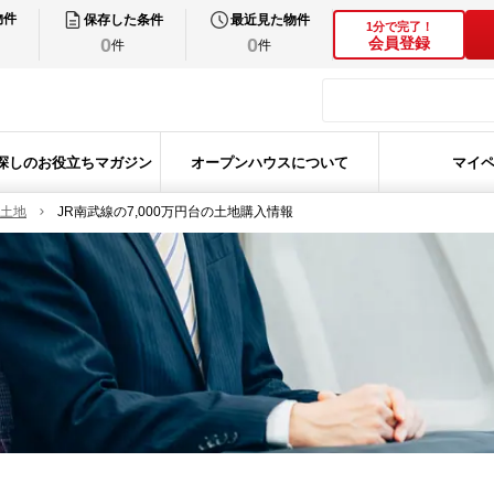
物件
保存した条件
最近見た物件
1分で完了！
0
0
会員登録
件
件
探しのお役立ちマガジン
オープンハウスについて
マイ
の土地
JR南武線の7,000万円台の土地購入情報