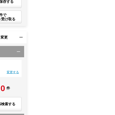
保存する
件で
を受け取る
・変更
変更する
0
件
再検索する