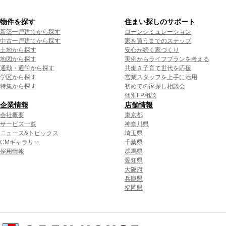
物件を探す
住まい探しのサポート
新築一戸建てから探す
ローンシミュレーション
中古一戸建てから探す
家を買うまでのステップ
土地から探す
安心が続く家づくり
地図から探す
実例からライフプランを考える
通勤・通学から探す
共働き子育て世代を応援
学区から探す
営業スタッフを上手に活用
特集から探す
初めての家探し相談会
個別FP相談
企業情報
店舗情報
会社概要
東京都
サービス一覧
神奈川県
ニュース&トピックス
埼玉県
CMギャラリー
千葉県
採用情報
群馬県
愛知県
大阪府
兵庫県
福岡県