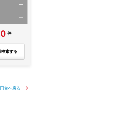
0
件
再検索する
万円台へ戻る