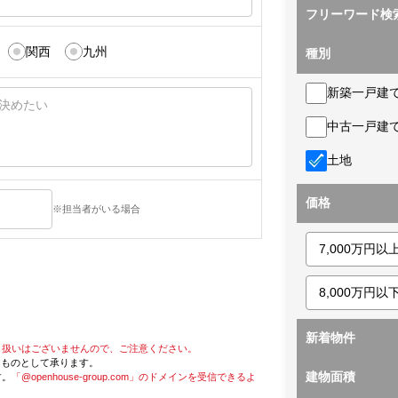
フリーワード検
関西
九州
種別
新築一戸建
中古一戸建
土地
価格
※担当者がいる場合
新着物件
り扱いはございませんので、ご注意ください。
たものとして承ります。
建物面積
す。
「@openhouse-group.com」のドメインを受信できるよ