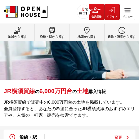
会員登録
ログイン
メニュー
地域から探す
沿線・駅から探す
地図から探す
通勤・通学から探す
JR横須賀線
6,000万円台
土地
の
の
購入情報
JR横須賀線で販売中の6,000万円台の土地を掲載しています。
会員登録すると、あなたの希望に合ったJR横須賀線のおすすめエリ
アや、人気の一軒家・建売を検索できます。
沿線・駅
変更