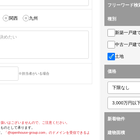
フリーワード検
関西
九州
種別
新築一戸建
中古一戸建
土地
価格
※担当者がいる場合
新着物件
り扱いはございませんので、ご注意ください。
たものとして承ります。
建物面積
す。
「@openhouse-group.com」のドメインを受信できるよ