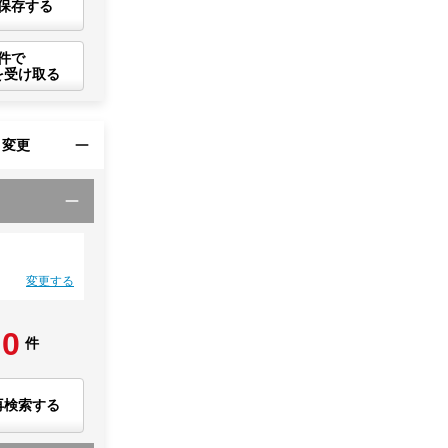
保存する
件で
を受け取る
・変更
変更する
0
件
再検索する