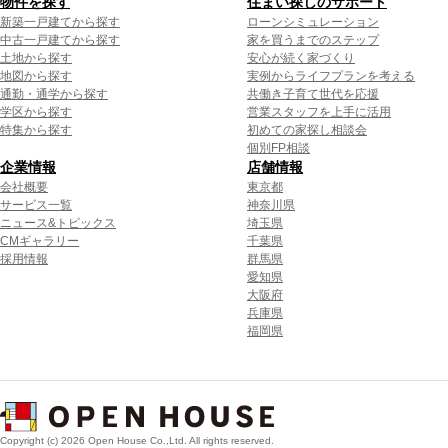
物件を探す
住まい探しのサポート
新築一戸建てから探す
ローンシミュレーション
中古一戸建てから探す
家を買うまでのステップ
土地から探す
安心が続く家づくり
地図から探す
実例からライフプランを考える
通勤・通学から探す
共働き子育て世代を応援
学区から探す
営業スタッフを上手に活用
特集から探す
初めての家探し相談会
個別FP相談
企業情報
店舗情報
会社概要
東京都
サービス一覧
神奈川県
ニュース&トピックス
埼玉県
CMギャラリー
千葉県
採用情報
群馬県
愛知県
大阪府
兵庫県
福岡県
Copyright (c) 2026 Open House Co.,Ltd. All rights reserved.