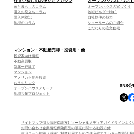
住まい探しのお役立ちマガジン
オープンハウスについて
家と暮らしのコラム
オープンハウスの家づくり
購入お役立ちコラム
地域ビルダーNo.1
購入体験記
自社物件の魅力
地域のコラム
ショールームのご紹介
こだわりの注文住宅
マンション・不動産売却・投資用・他
投資家向け情報
不動産買取
新築一戸建て
マンション
アメリカ不動産投資
おうちリンク
SNS
オープンハウスアリーナ
地域共創プロジェクト
サイトマップ
個人情報保護方針
ソーシャルメディアガイドライン
よく
お問い合わせ
企業情報
保険商品の販売に関する勧誘方針
住宅ローン控除（減税）制度利用のための住宅省エネルギー性能証明