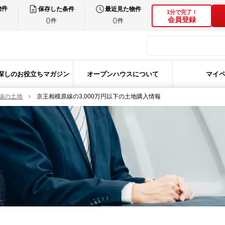
物件
保存した条件
最近見た物件
1分で完了！
0
0
会員登録
件
件
探しのお役立ちマガジン
オープンハウスについて
マイ
線の土地
京王相模原線の3,000万円以下の土地購入情報