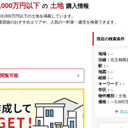
3,000万円以下
土地
の
購入情報
3,000万円以下の土地を掲載しています。
模原線のおすすめエリアや、人気の一軒家・建売を検索できます。
現在の検索条件
地域
：
--
沿線
：
京王相模
駅
：
--
地図
：
--
も閲覧可能
経路
：
--
キーワード
：
--
学区
：
--
物件種別
：
土地
価格
：
～3,000
すべ