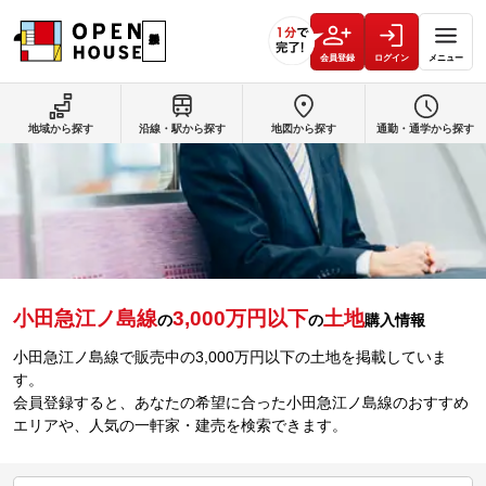
会員登録
ログイン
メニュー
地域から探す
沿線・駅から探す
地図から探す
通勤・通学から探す
小田急江ノ島線
3,000万円以下
土地
の
の
購入情報
小田急江ノ島線で販売中の3,000万円以下の土地を掲載していま
す。
会員登録すると、あなたの希望に合った小田急江ノ島線のおすすめ
エリアや、人気の一軒家・建売を検索できます。