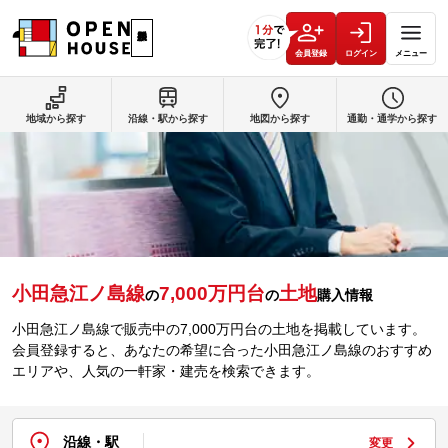
会員登録
ログイン
メニュー
地域から探す
沿線・駅から探す
地図から探す
通勤・通学から探す
小田急江ノ島線
7,000万円台
土地
の
の
購入情報
小田急江ノ島線で販売中の7,000万円台の土地を掲載しています。
会員登録すると、あなたの希望に合った小田急江ノ島線のおすすめ
エリアや、人気の一軒家・建売を検索できます。
沿線・駅
変更