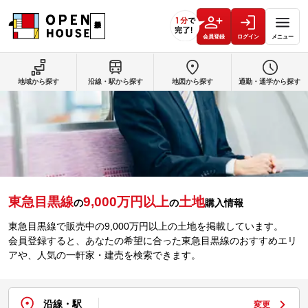
会員登録
ログイン
メニュー
地域から探す
沿線・駅から探す
地図から探す
通勤・通学から探す
東急目黒線
9,000万円以上
土地
の
の
購入情報
東急目黒線で販売中の9,000万円以上の土地を掲載しています。
会員登録すると、あなたの希望に合った東急目黒線のおすすめエリ
アや、人気の一軒家・建売を検索できます。
沿線・駅
変更