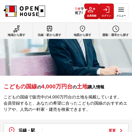
会員登録
ログイン
メニュー
地域から探す
沿線・駅から探す
地図から探す
通勤・通学から探す
こどもの国線
4,000万円台
土地
の
の
購入情報
こどもの国線で販売中の4,000万円台の土地を掲載しています。
会員登録すると、あなたの希望に合ったこどもの国線のおすすめエ
リアや、人気の一軒家・建売を検索できます。
沿線・駅
変更