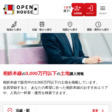
会員登録
ログイン
メニュー
地域から探す
沿線・駅から探す
地図から探す
通勤・通学から探す
相鉄本線
3,000万円以下
土地
の
の
購入情報
相鉄本線で販売中の3,000万円以下の土地を掲載しています。
会員登録すると、あなたの希望に合った相鉄本線のおすすめエリア
や、人気の一軒家・建売を検索できます。
沿線・駅
変更