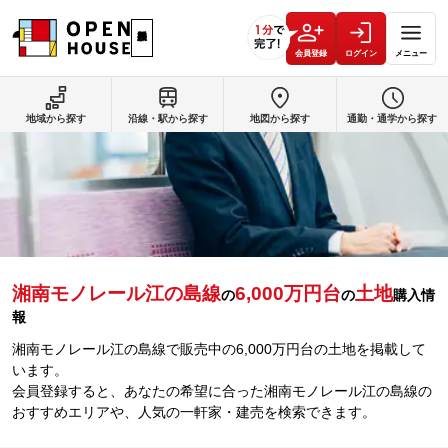
会員登録
ログイン
メニュー
地域から探す
沿線・駅から探す
地図から探す
通勤・通学から探す
湘南モノレール江の島線
6,000万円台
土地
の
の
購入情
報
湘南モノレール江の島線で販売中の6,000万円台の土地を掲載して
います。
会員登録すると、あなたの希望に合った湘南モノレール江の島線の
おすすめエリアや、人気の一軒家・建売を検索できます。