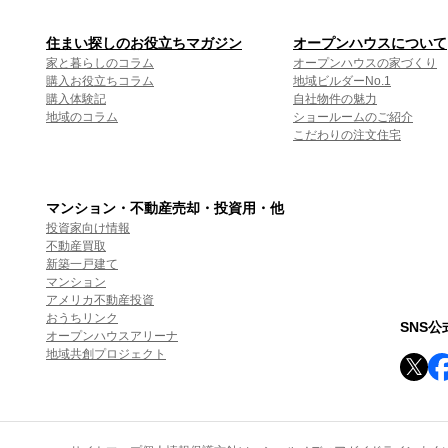
住まい探しのお役立ちマガジン
オープンハウスについて
家と暮らしのコラム
オープンハウスの家づくり
購入お役立ちコラム
地域ビルダーNo.1
購入体験記
自社物件の魅力
地域のコラム
ショールームのご紹介
こだわりの注文住宅
マンション・不動産売却・投資用・他
投資家向け情報
不動産買取
新築一戸建て
マンション
アメリカ不動産投資
おうちリンク
SNS
オープンハウスアリーナ
地域共創プロジェクト