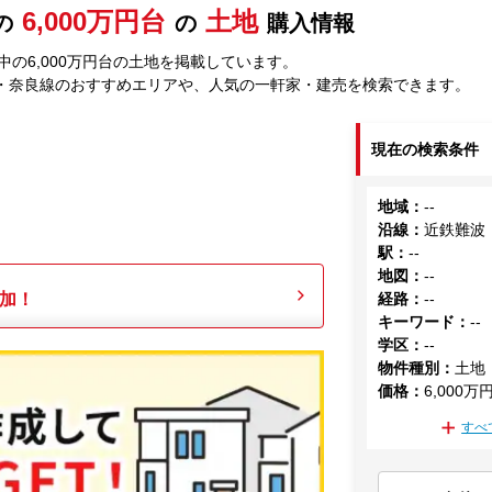
6,000万円台
土地
の
の
購入情報
の6,000万円台の土地を掲載しています。
・奈良線のおすすめエリアや、人気の一軒家・建売を検索できます。
現在の検索条件
地域
：
--
沿線
：
近鉄難波
駅
：
--
地図
：
--
加！
経路
：
--
キーワード
：
--
学区
：
--
物件種別
：
土地
価格
：
6,000万
すべ