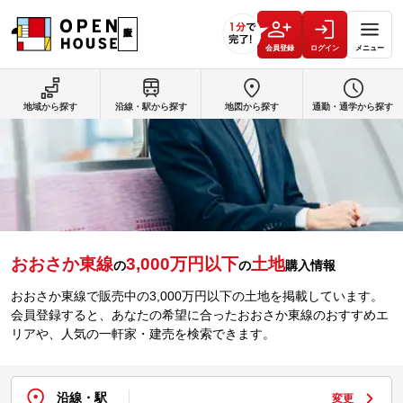
会員登録
ログイン
メニュー
地域から探す
沿線・駅から探す
地図から探す
通勤・通学から探す
おおさか東線
3,000万円以下
土地
の
の
購入情報
おおさか東線で販売中の3,000万円以下の土地を掲載しています。
会員登録すると、あなたの希望に合ったおおさか東線のおすすめエ
リアや、人気の一軒家・建売を検索できます。
沿線・駅
変更