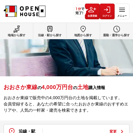
会員登録
ログイン
メニュー
地域から探す
沿線・駅から探す
地図から探す
通勤・通学から探す
おおさか東線
4,000万円台
土地
の
の
購入情報
おおさか東線で販売中の4,000万円台の土地を掲載しています。
会員登録すると、あなたの希望に合ったおおさか東線のおすすめエ
リアや、人気の一軒家・建売を検索できます。
沿線・駅
変更