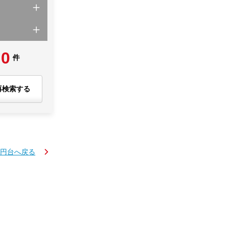
0
件
再検索する
万円台へ戻る