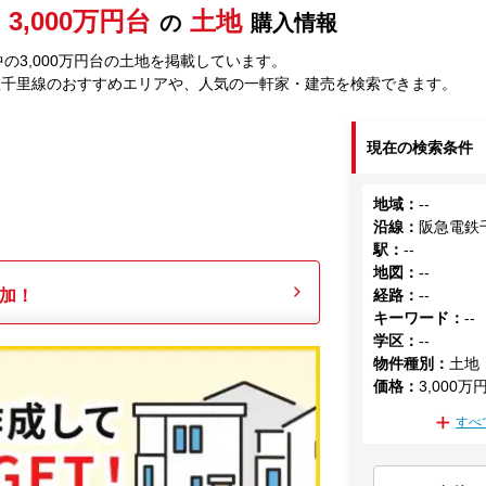
3,000万円台
土地
の
購入情報
の3,000万円台の土地を掲載しています。
鉄千里線のおすすめエリアや、人気の一軒家・建売を検索できます。
現在の検索条件
地域
：
--
沿線
：
阪急電鉄
駅
：
--
地図
：
--
加！
経路
：
--
キーワード
：
--
学区
：
--
物件種別
：
土地
価格
：
3,000万
すべ