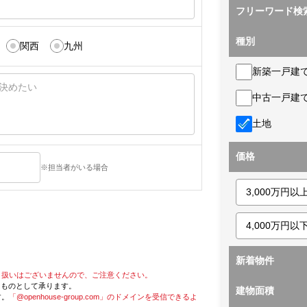
フリーワード検
種別
関西
九州
新築一戸建
中古一戸建
土地
価格
※担当者がいる場合
新着物件
り扱いはございませんので、ご注意ください。
たものとして承ります。
建物面積
す。
「@openhouse-group.com」のドメインを受信できるよ