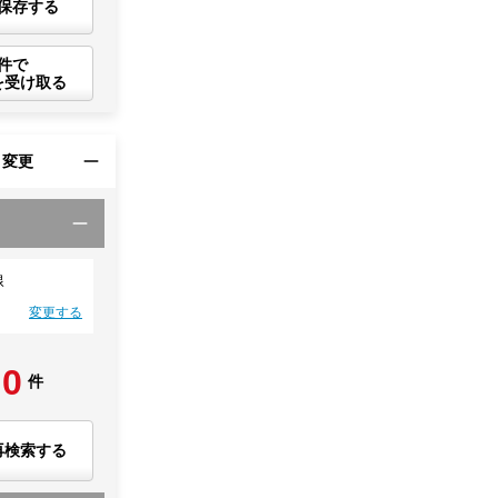
保存する
件で
を受け取る
・変更
線
変更する
0
件
再検索する