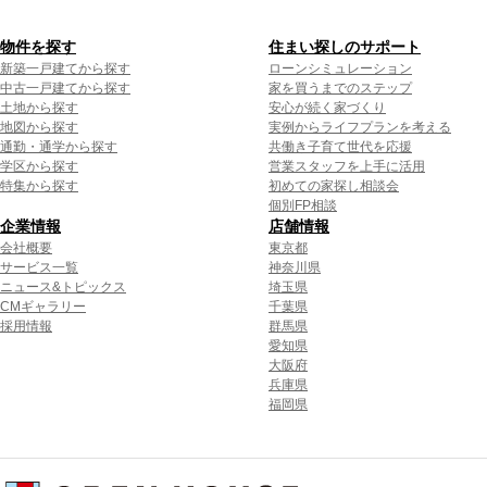
物件を探す
住まい探しのサポート
新築一戸建てから探す
ローンシミュレーション
中古一戸建てから探す
家を買うまでのステップ
土地から探す
安心が続く家づくり
地図から探す
実例からライフプランを考える
通勤・通学から探す
共働き子育て世代を応援
学区から探す
営業スタッフを上手に活用
特集から探す
初めての家探し相談会
個別FP相談
企業情報
店舗情報
会社概要
東京都
サービス一覧
神奈川県
ニュース&トピックス
埼玉県
CMギャラリー
千葉県
採用情報
群馬県
愛知県
大阪府
兵庫県
福岡県