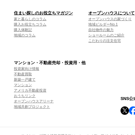
住まい探しのお役立ちマガジン
オープンハウスについて
家と暮らしのコラム
オープンハウスの家づくり
購入お役立ちコラム
地域ビルダーNo.1
購入体験記
自社物件の魅力
地域のコラム
ショールームのご紹介
こだわりの注文住宅
マンション・不動産売却・投資用・他
投資家向け情報
不動産買取
新築一戸建て
マンション
アメリカ不動産投資
おうちリンク
SNS
オープンハウスアリーナ
地域共創プロジェクト