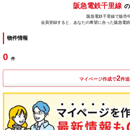
阪急電鉄千里線
の
阪急電鉄千里線で販売中
会員登録すると、あなたの希望に合った阪急電
物件情報
0
件
2
マイページ作成で
件追