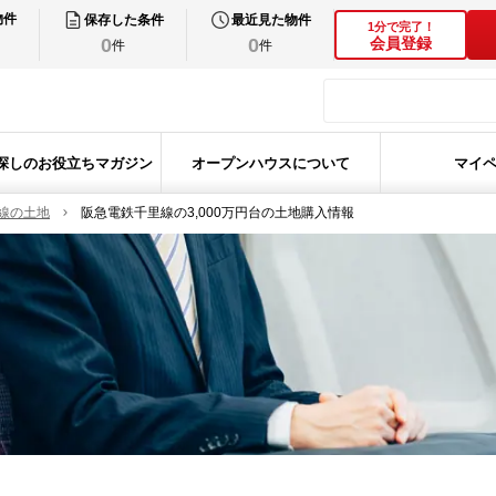
物件
保存した条件
最近見た物件
1分で完了！
0
0
会員登録
件
件
探しのお役立ちマガジン
オープンハウスについて
マイ
線の土地
阪急電鉄千里線の3,000万円台の土地購入情報