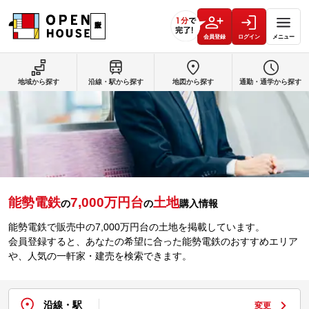
会員登録
ログイン
メニュー
地域から探す
沿線・駅から探す
地図から探す
通勤・通学から探す
能勢電鉄
7,000万円台
土地
の
の
購入情報
能勢電鉄で販売中の7,000万円台の土地を掲載しています。
会員登録すると、あなたの希望に合った能勢電鉄のおすすめエリア
や、人気の一軒家・建売を検索できます。
沿線・駅
変更