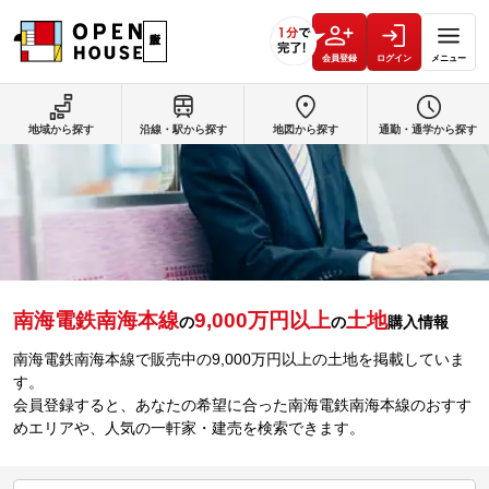
会員登録
ログイン
メニュー
地域から探す
沿線・駅から探す
地図から探す
通勤・通学から探す
南海電鉄南海本線
9,000万円以上
土地
の
の
購入情報
南海電鉄南海本線で販売中の9,000万円以上の土地を掲載していま
す。
会員登録すると、あなたの希望に合った南海電鉄南海本線のおすす
めエリアや、人気の一軒家・建売を検索できます。