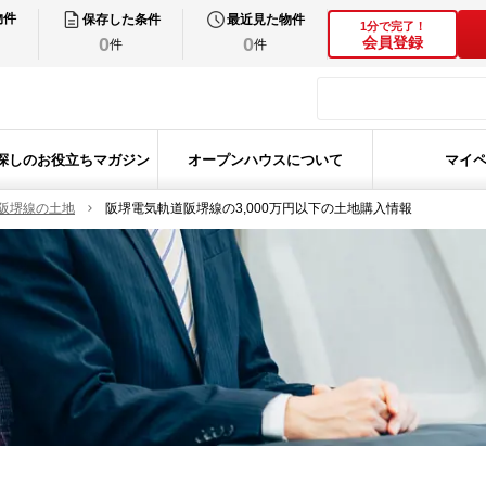
物件
保存した条件
最近見た物件
1分で完了！
0
0
会員登録
件
件
探しのお役立ちマガジン
オープンハウスについて
マイ
阪堺線の土地
阪堺電気軌道阪堺線の3,000万円以下の土地購入情報