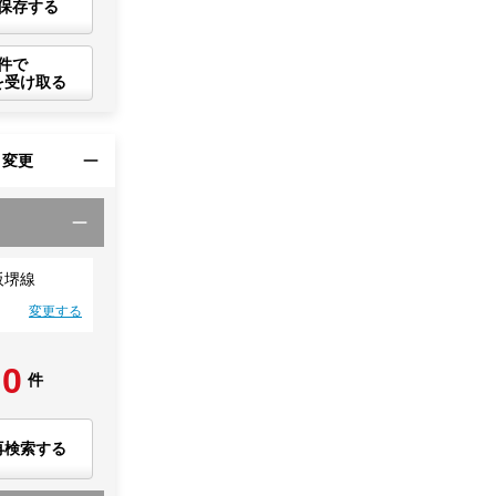
保存する
件で
を受け取る
・変更
阪堺線
変更する
0
件
再検索する