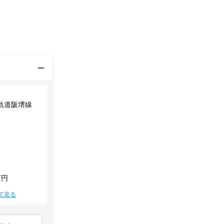
軌道阪堺線
万円
て見る