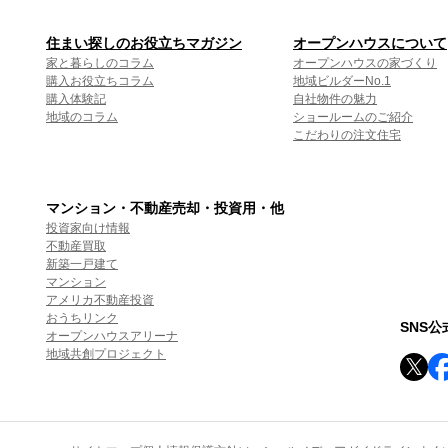
住まい探しのお役立ちマガジン
オープンハウスについて
家と暮らしのコラム
オープンハウスの家づくり
購入お役立ちコラム
地域ビルダーNo.1
購入体験記
自社物件の魅力
地域のコラム
ショールームのご紹介
こだわりの注文住宅
マンション・不動産売却・投資用・他
投資家向け情報
不動産買取
新築一戸建て
マンション
アメリカ不動産投資
おうちリンク
SNS
オープンハウスアリーナ
地域共創プロジェクト