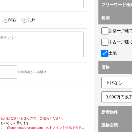
フリーワード検
種別
関西
九州
新築一戸建
中古一戸建
土地
価格
※担当者がいる場合
新着物件
り扱いはございませんので、ご注意ください。
たものとして承ります。
建物面積
す。
「@openhouse-group.com」のドメインを受信できるよ