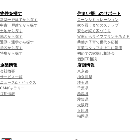
物件を探す
住まい探しのサポート
新築一戸建てから探す
ローンシミュレーション
中古一戸建てから探す
家を買うまでのステップ
土地から探す
安心が続く家づくり
地図から探す
実例からライフプランを考える
通勤・通学から探す
共働き子育て世代を応援
学区から探す
営業スタッフを上手に活用
特集から探す
初めての家探し相談会
個別FP相談
企業情報
店舗情報
会社概要
東京都
サービス一覧
神奈川県
ニュース&トピックス
埼玉県
CMギャラリー
千葉県
採用情報
群馬県
愛知県
大阪府
兵庫県
福岡県