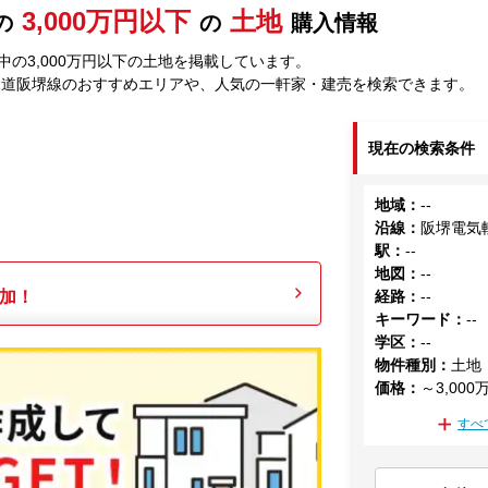
3,000万円以下
土地
の
の
購入情報
の3,000万円以下の土地を掲載しています。
軌道阪堺線のおすすめエリアや、人気の一軒家・建売を検索できます。
現在の検索条件
地域
：
--
沿線
：
阪堺電気
駅
：
--
地図
：
--
加！
経路
：
--
キーワード
：
--
学区
：
--
物件種別
：
土地
価格
：
～3,000
すべ