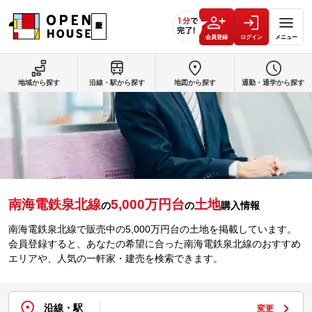
会員登録
ログイン
メニュー
地域から探す
沿線・駅から探す
地図から探す
通勤・通学から探す
南海電鉄泉北線
5,000万円台
土地
の
の
購入情報
南海電鉄泉北線で販売中の5,000万円台の土地を掲載しています。
会員登録すると、あなたの希望に合った南海電鉄泉北線のおすすめ
エリアや、人気の一軒家・建売を検索できます。
沿線・駅
変更