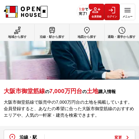
会員登録
ログイン
メニュー
地域から探す
沿線・駅から探す
地図から探す
通勤・通学から探す
大阪市御堂筋線
7,000万円台
土地
の
の
購入情報
大阪市御堂筋線で販売中の7,000万円台の土地を掲載しています。
会員登録すると、あなたの希望に合った大阪市御堂筋線のおすすめ
エリアや、人気の一軒家・建売を検索できます。
沿線・駅
変更