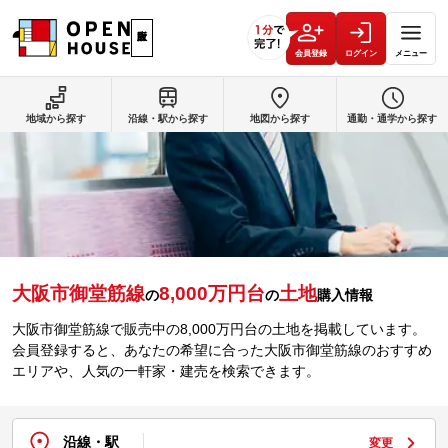
会員登録
ログイン
メニュー
地域から探す
沿線・駅から探す
地図から探す
通勤・通学から探す
大阪市御堂筋線
8,000万円台
土地
の
の
購入情報
大阪市御堂筋線で販売中の8,000万円台の土地を掲載しています。
会員登録すると、あなたの希望に合った大阪市御堂筋線のおすすめ
エリアや、人気の一軒家・建売を検索できます。
沿線・駅
変更