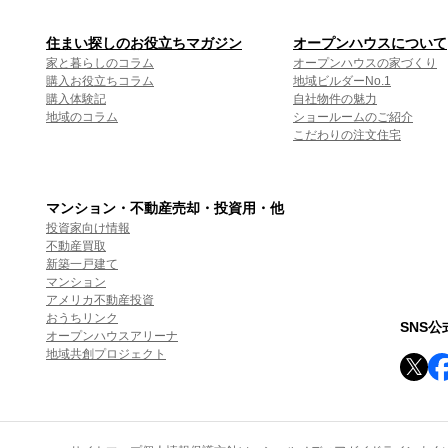
住まい探しのお役立ちマガジン
オープンハウスについて
家と暮らしのコラム
オープンハウスの家づくり
購入お役立ちコラム
地域ビルダーNo.1
購入体験記
自社物件の魅力
地域のコラム
ショールームのご紹介
こだわりの注文住宅
マンション・不動産売却・投資用・他
投資家向け情報
不動産買取
新築一戸建て
マンション
アメリカ不動産投資
おうちリンク
SNS
オープンハウスアリーナ
地域共創プロジェクト