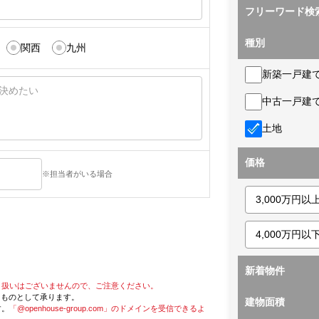
フリーワード検
種別
関西
九州
新築一戸建
中古一戸建
土地
価格
※担当者がいる場合
新着物件
り扱いはございませんので、ご注意ください。
たものとして承ります。
建物面積
す。
「@openhouse-group.com」のドメインを受信できるよ