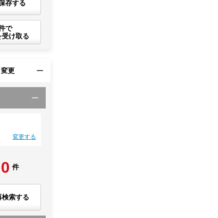
保存する
件で
を受け取る
・変更
変更する
0
件
再検索する