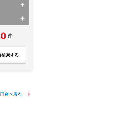
0
件
再検索する
万円台へ戻る