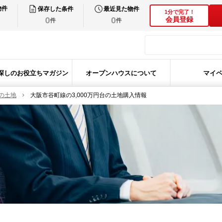
物件
保存した条件
最近見た物件
1分で完了！
0
0
会員登録
件
件
探しのお役立ちマガジン
オープンハウスについて
マイ
の土地
大阪市谷町線の3,000万円台の土地購入情報