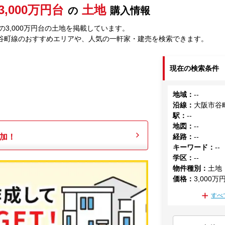
3,000万円台
土地
の
購入情報
3,000万円台の土地を掲載しています。
谷町線のおすすめエリアや、人気の一軒家・建売を検索できます。
現在の検索条件
地域
：
--
沿線
：
大阪市谷
駅
：
--
地図
：
--
加！
経路
：
--
キーワード
：
--
学区
：
--
物件種別
：
土地
価格
：
3,000万
すべ