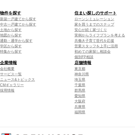
物件を探す
住まい探しのサポート
新築一戸建てから探す
ローンシミュレーション
中古一戸建てから探す
家を買うまでのステップ
土地から探す
安心が続く家づくり
地図から探す
実例からライフプランを考える
通勤・通学から探す
共働き子育て世代を応援
学区から探す
営業スタッフを上手に活用
特集から探す
初めての家探し相談会
個別FP相談
企業情報
店舗情報
会社概要
東京都
サービス一覧
神奈川県
ニュース&トピックス
埼玉県
CMギャラリー
千葉県
採用情報
群馬県
愛知県
大阪府
兵庫県
福岡県