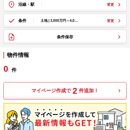
沿線・駅
変更
条件
土地 | 3,000万円～4,0…
変更
条件保存
物件情報
0
件
2
マイページ作成で
件追加！