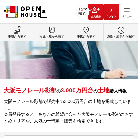
会員登録
ログイン
メニュー
地域から探す
沿線・駅から探す
地図から探す
通勤・通学から探す
大阪モノレール彩都
3,000万円台
土地
の
の
購入情報
大阪モノレール彩都で販売中の3,000万円台の土地を掲載していま
す。
会員登録すると、あなたの希望に合った大阪モノレール彩都のおす
すめエリアや、人気の一軒家・建売を検索できます。