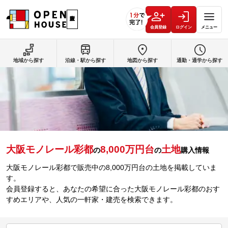
会員登録
ログイン
メニュー
地域から探す
沿線・駅から探す
地図から探す
通勤・通学から探す
大阪モノレール彩都
8,000万円台
土地
の
の
購入情報
大阪モノレール彩都で販売中の8,000万円台の土地を掲載していま
す。
会員登録すると、あなたの希望に合った大阪モノレール彩都のおす
すめエリアや、人気の一軒家・建売を検索できます。