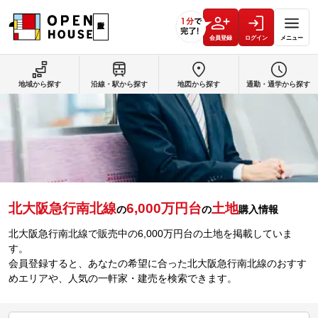
会員登録
ログイン
メニュー
地域から探す
沿線・駅から探す
地図から探す
通勤・通学から探す
北大阪急行南北線
6,000万円台
土地
の
の
購入情報
北大阪急行南北線で販売中の6,000万円台の土地を掲載していま
す。
会員登録すると、あなたの希望に合った北大阪急行南北線のおすす
めエリアや、人気の一軒家・建売を検索できます。