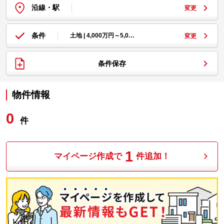
沿線・駅
変更
条件
土地 | 4,000万円～5,0…
変更
条件保存
物件情報
0
件
1
マイページ作成で
件追加！