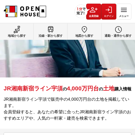
会員登録
ログイン
メニュー
地域から探す
沿線・駅から探す
地図から探す
通勤・通学から探す
JR湘南新宿ライン宇須
4,000万円台
土地
の
の
購入情報
JR湘南新宿ライン宇須で販売中の4,000万円台の土地を掲載してい
ます。
会員登録すると、あなたの希望に合ったJR湘南新宿ライン宇須のお
すすめエリアや、人気の一軒家・建売を検索できます。