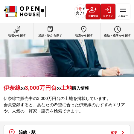
会員登録
ログイン
メニュー
地域から探す
沿線・駅から探す
地図から探す
通勤・通学から探す
伊奈線
3,000万円台
土地
の
の
購入情報
伊奈線で販売中の3,000万円台の土地を掲載しています。
会員登録すると、あなたの希望に合った伊奈線のおすすめエリア
や、人気の一軒家・建売を検索できます。
沿線・駅
変更