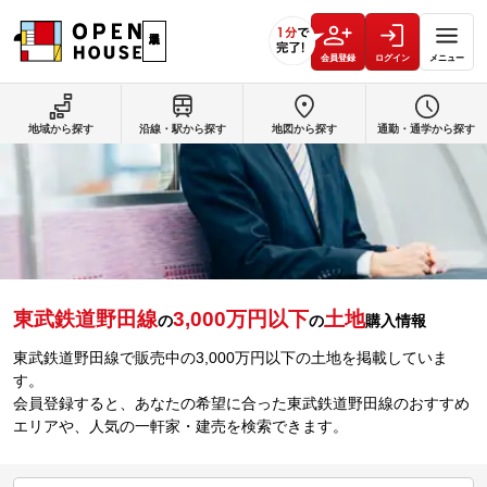
会員登録
ログイン
メニュー
地域から探す
沿線・駅から探す
地図から探す
通勤・通学から探す
東武鉄道野田線
3,000万円以下
土地
の
の
購入情報
東武鉄道野田線で販売中の3,000万円以下の土地を掲載していま
す。
会員登録すると、あなたの希望に合った東武鉄道野田線のおすすめ
エリアや、人気の一軒家・建売を検索できます。