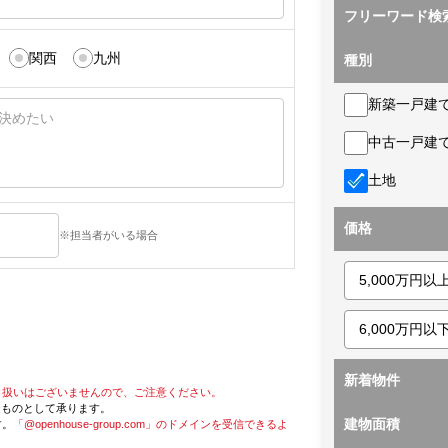
フリーワード検
関西
九州
種別
新築一戸建
中古一戸建
土地
価格
※担当者がいる場合
新着物件
り扱いはございませんので、ご注意ください。
たものとして承ります。
建物面積
す。
「@openhouse-group.com」のドメインを受信できるよ