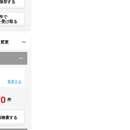
保存する
件で
を受け取る
・変更
変更する
0
件
再検索する