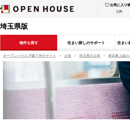
お気に入り
0
件
埼玉県版
物件を探す
住まい探しのサポート
住まい
オープンハウス 戸建て仲介サイト
土地
埼玉県の土地
東武東上線の