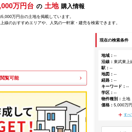
,000万円台
土地
の
購入情報
5,000万円台の土地を掲載しています。
東上線のおすすめエリアや、人気の一軒家・建売を検索できます。
現在の検索条件
地域
：
--
沿線
：
東武東上
駅
：
--
地図
：
--
も閲覧可能
経路
：
--
キーワード
：
--
学区
：
--
物件種別
：
土地
価格
：
5,000万
すべ