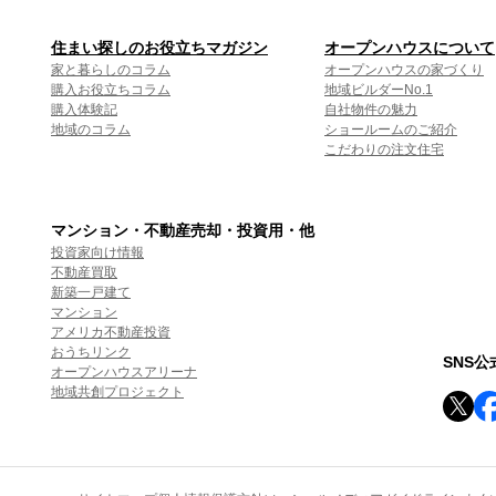
住まい探しのお役立ちマガジン
オープンハウスについて
家と暮らしのコラム
オープンハウスの家づくり
購入お役立ちコラム
地域ビルダーNo.1
購入体験記
自社物件の魅力
地域のコラム
ショールームのご紹介
こだわりの注文住宅
マンション・不動産売却・投資用・他
投資家向け情報
不動産買取
新築一戸建て
マンション
アメリカ不動産投資
おうちリンク
SNS
オープンハウスアリーナ
地域共創プロジェクト