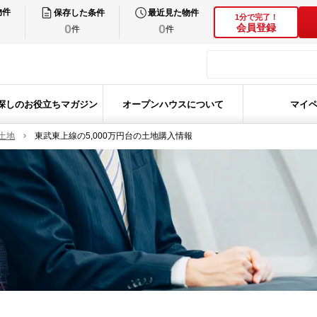
物件
保存した条件
最近見た物件
1分で完了！
0
0
会員登録
件
件
探しのお役立ちマガジン
オープンハウスについて
マイ
土地
東武東上線の5,000万円台の土地購入情報