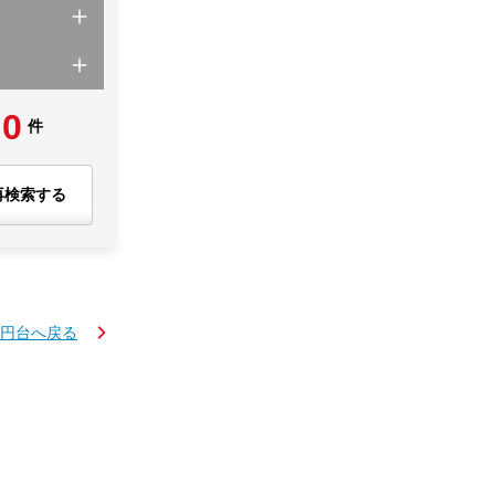
0
件
再検索する
万円台へ戻る