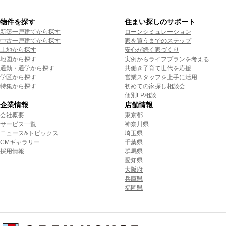
物件を探す
住まい探しのサポート
新築一戸建てから探す
ローンシミュレーション
中古一戸建てから探す
家を買うまでのステップ
土地から探す
安心が続く家づくり
地図から探す
実例からライフプランを考える
通勤・通学から探す
共働き子育て世代を応援
学区から探す
営業スタッフを上手に活用
特集から探す
初めての家探し相談会
個別FP相談
企業情報
店舗情報
会社概要
東京都
サービス一覧
神奈川県
ニュース&トピックス
埼玉県
CMギャラリー
千葉県
採用情報
群馬県
愛知県
大阪府
兵庫県
福岡県