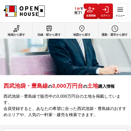
会員登録
ログイン
メニュー
地域から探す
沿線・駅から探す
地図から探す
通勤・通学から探す
西武池袋・豊島線
3,000万円台
土地
の
の
購入情報
西武池袋・豊島線で販売中の3,000万円台の土地を掲載していま
す。
会員登録すると、あなたの希望に合った西武池袋・豊島線のおすす
めエリアや、人気の一軒家・建売を検索できます。