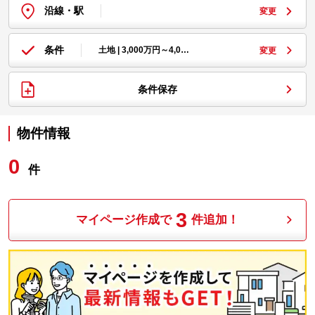
沿線・駅
変更
条件
土地 | 3,000万円～4,0…
変更
条件保存
物件情報
0
件
3
マイページ作成で
件追加！