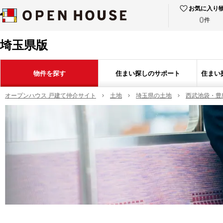
お気に入り
0
件
埼玉県版
物件を探す
住まい探しのサポート
住まい
オープンハウス 戸建て仲介サイト
土地
埼玉県の土地
西武池袋・豊