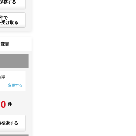
保存する
件で
を受け取る
・変更
島線
変更する
0
件
再検索する