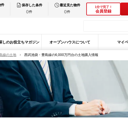
物件
保存した条件
最近見た物件
1分で完了！
0
0
会員登録
件
件
探しのお役立ちマガジン
オープンハウスについて
マイ
島線の土地
西武池袋・豊島線の6,000万円台の土地購入情報