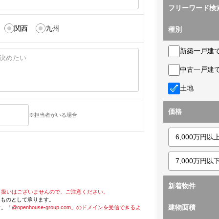
フリーワード検
関西
九州
種別
新築一戸建
中古一戸建
土地
価格
※担当者がいる場合
新着物件
り扱いはございませんので、ご注意ください。
たものとして承ります。
建物面積
す。
「@openhouse-group.com」のドメインを受信できるよ