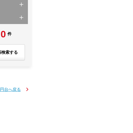
0
件
再検索する
万円台へ戻る