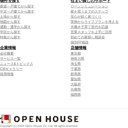
物件を探す
住まい探しのサポート
新築一戸建てから探す
ローンシミュレーション
中古一戸建てから探す
家を買うまでのステップ
土地から探す
安心が続く家づくり
地図から探す
実例からライフプランを考える
通勤・通学から探す
共働き子育て世代を応援
学区から探す
営業スタッフを上手に活用
特集から探す
初めての家探し相談会
個別FP相談
企業情報
店舗情報
会社概要
東京都
サービス一覧
神奈川県
ニュース&トピックス
埼玉県
CMギャラリー
千葉県
採用情報
群馬県
愛知県
大阪府
兵庫県
福岡県
Copyright (c) 2026 Open House Co.,Ltd. All rights reserved.