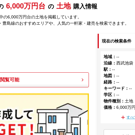
6,000万円台
土地
の
の
購入情報
の6,000万円台の土地を掲載しています。
・豊島線のおすすめエリアや、人気の一軒家・建売を検索できます。
現在の検索条件
地域
：
--
沿線
：
西武池袋
駅
：
--
地図
：
--
も閲覧可能
経路
：
--
キーワード
：
--
学区
：
--
物件種別
：
土地
価格
：
6,000万
すべ