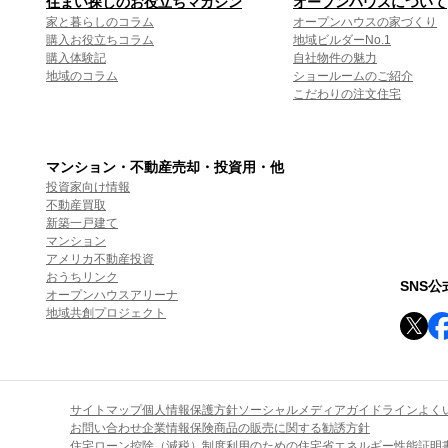
住まい探しのお役立ちマガジン
オープンハウスについて
家と暮らしのコラム
オープンハウスの家づくり
購入お役立ちコラム
地域ビルダーNo.1
購入体験記
自社物件の魅力
地域のコラム
ショールームのご紹介
こだわりの注文住宅
マンション・不動産売却・投資用・他
投資家向け情報
不動産買取
新築一戸建て
マンション
アメリカ不動産投資
おうちリンク
SNS
オープンハウスアリーナ
地域共創プロジェクト
サイトマップ
個人情報保護方針
ソーシャルメディアガイドライン
よく
お問い合わせ
企業情報
保険商品の販売に関する勧誘方針
住宅ローン控除（減税）制度利用のための住宅省エネルギー性能証明