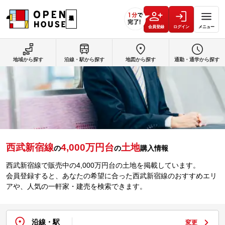
会員登録
ログイン
メニュー
地域から探す
沿線・駅から探す
地図から探す
通勤・通学から探す
西武新宿線
4,000万円台
土地
の
の
購入情報
西武新宿線で販売中の4,000万円台の土地を掲載しています。
会員登録すると、あなたの希望に合った西武新宿線のおすすめエリ
アや、人気の一軒家・建売を検索できます。
沿線・駅
変更