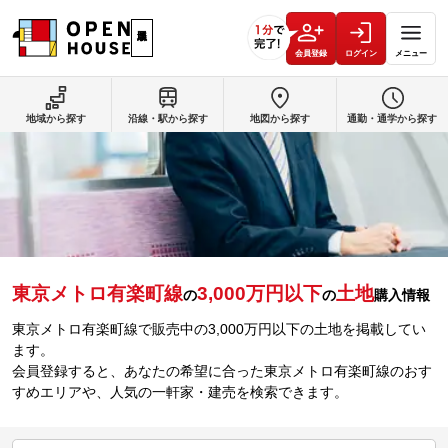
会員登録
ログイン
メニュー
地域から探す
沿線・駅から探す
地図から探す
通勤・通学から探す
東京メトロ有楽町線
3,000万円以下
土地
の
の
購入情報
東京メトロ有楽町線で販売中の3,000万円以下の土地を掲載してい
ます。
会員登録すると、あなたの希望に合った東京メトロ有楽町線のおす
すめエリアや、人気の一軒家・建売を検索できます。