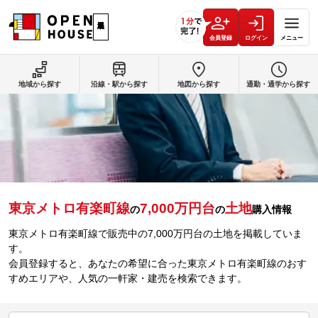
会員登録
ログイン
メニュー
地域から探す
沿線・駅から探す
地図から探す
通勤・通学から探す
東京メトロ有楽町線
7,000万円台
土地
の
の
購入情報
東京メトロ有楽町線で販売中の7,000万円台の土地を掲載していま
す。
会員登録すると、あなたの希望に合った東京メトロ有楽町線のおす
すめエリアや、人気の一軒家・建売を検索できます。