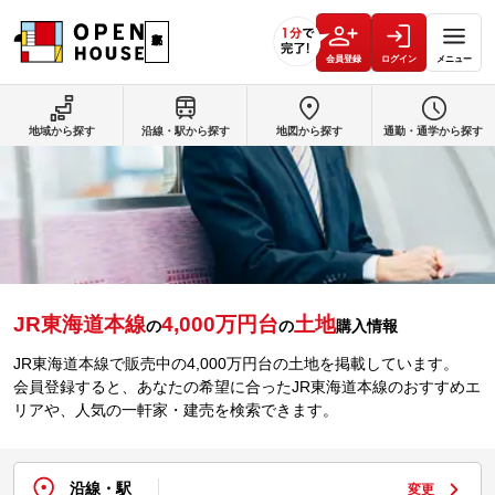
会員登録
ログイン
メニュー
地域から探す
沿線・駅から探す
地図から探す
通勤・通学から探す
JR東海道本線
4,000万円台
土地
の
の
購入情報
JR東海道本線で販売中の4,000万円台の土地を掲載しています。
会員登録すると、あなたの希望に合ったJR東海道本線のおすすめエ
リアや、人気の一軒家・建売を検索できます。
沿線・駅
変更