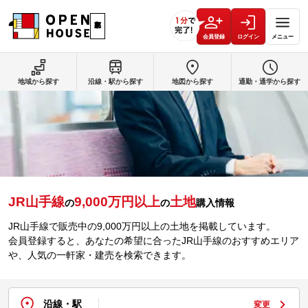
会員登録
ログイン
メニュー
地域から探す
沿線・駅から探す
地図から探す
通勤・通学から探す
JR山手線
9,000万円以上
土地
の
の
購入情報
JR山手線で販売中の9,000万円以上の土地を掲載しています。
会員登録すると、あなたの希望に合ったJR山手線のおすすめエリア
や、人気の一軒家・建売を検索できます。
沿線・駅
変更