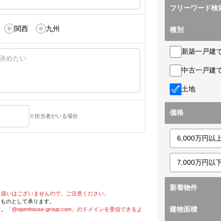
フリーワード検
関西
九州
種別
新築一戸建
中古一戸建
土地
価格
※担当者がいる場合
新着物件
り扱いはございませんので、ご注意ください。
たものとして承ります。
建物面積
す。
「@openhouse-group.com」のドメインを受信できるよ