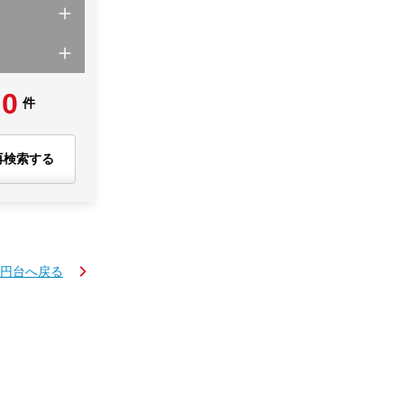
0
件
再検索する
万円台へ戻る