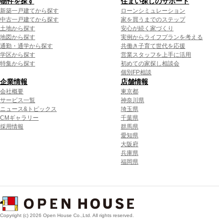
物件を探す
住まい探しのサポート
新築一戸建てから探す
ローンシミュレーション
中古一戸建てから探す
家を買うまでのステップ
土地から探す
安心が続く家づくり
地図から探す
実例からライフプランを考える
通勤・通学から探す
共働き子育て世代を応援
学区から探す
営業スタッフを上手に活用
特集から探す
初めての家探し相談会
個別FP相談
企業情報
店舗情報
会社概要
東京都
サービス一覧
神奈川県
ニュース&トピックス
埼玉県
CMギャラリー
千葉県
採用情報
群馬県
愛知県
大阪府
兵庫県
福岡県
Copyright (c) 2026 Open House Co.,Ltd. All rights reserved.