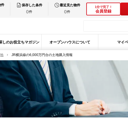
物件
保存した条件
最近見た物件
1分で完了！
0
0
会員登録
件
件
探しのお役立ちマガジン
オープンハウスについて
マイ
土地
JR横浜線の6,000万円台の土地購入情報