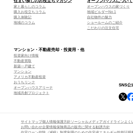
住まい探しのお役立ちマガジン
オープンハウスについて
家と暮らしのコラム
オープンハウスの家づくり
購入お役立ちコラム
地域ビルダーNo.1
購入体験記
自社物件の魅力
地域のコラム
ショールームのご紹介
こだわりの注文住宅
マンション・不動産売却・投資用・他
投資家向け情報
不動産買取
新築一戸建て
マンション
アメリカ不動産投資
おうちリンク
SNS
オープンハウスアリーナ
地域共創プロジェクト
サイトマップ
個人情報保護方針
ソーシャルメディアガイドライン
よく
お問い合わせ
企業情報
保険商品の販売に関する勧誘方針
住宅ローン控除（減税）制度利用のための住宅省エネルギー性能証明