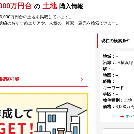
,000万円台
土地
の
購入情報
6,000万円台の土地を掲載しています。
横浜線のおすすめエリアや、人気の一軒家・建売を検索できます。
現在の検索条件
地域
：
--
沿線
：
JR横浜線
駅
：
--
地図
：
--
も閲覧可能
経路
：
--
キーワード
：
--
学区
：
--
物件種別
：
土地
価格
：
6,000万
すべ