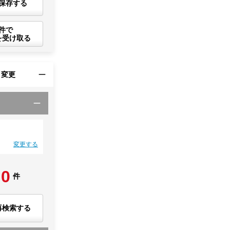
保存する
件で
を受け取る
・変更
変更する
0
件
再検索する