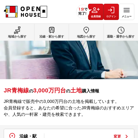
会員登録
ログイン
メニュー
地域から探す
沿線・駅から探す
地図から探す
通勤・通学から探す
JR青梅線
3,000万円台
土地
の
の
購入情報
JR青梅線で販売中の3,000万円台の土地を掲載しています。
会員登録すると、あなたの希望に合ったJR青梅線のおすすめエリア
や、人気の一軒家・建売を検索できます。
沿線・駅
変更