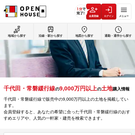
会員登録
ログイン
メニュー
地域から探す
沿線・駅から探す
地図から探す
通勤・通学から探す
千代田・常磐緩行線
9,000万円以上
土地
の
の
購入情報
千代田・常磐緩行線で販売中の9,000万円以上の土地を掲載してい
ます。
会員登録すると、あなたの希望に合った千代田・常磐緩行線のおす
すめエリアや、人気の一軒家・建売を検索できます。