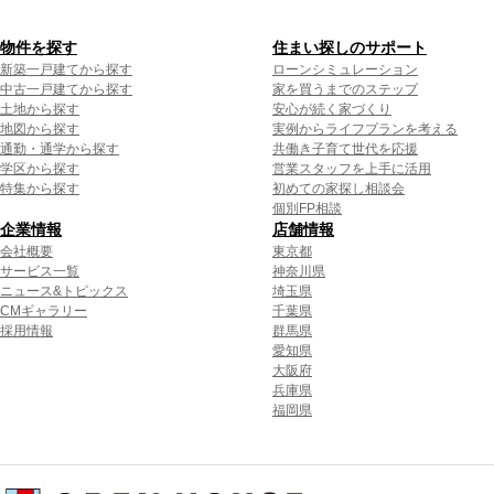
物件を探す
住まい探しのサポート
新築一戸建てから探す
ローンシミュレーション
中古一戸建てから探す
家を買うまでのステップ
土地から探す
安心が続く家づくり
地図から探す
実例からライフプランを考える
通勤・通学から探す
共働き子育て世代を応援
学区から探す
営業スタッフを上手に活用
特集から探す
初めての家探し相談会
個別FP相談
企業情報
店舗情報
会社概要
東京都
サービス一覧
神奈川県
ニュース&トピックス
埼玉県
CMギャラリー
千葉県
採用情報
群馬県
愛知県
大阪府
兵庫県
福岡県