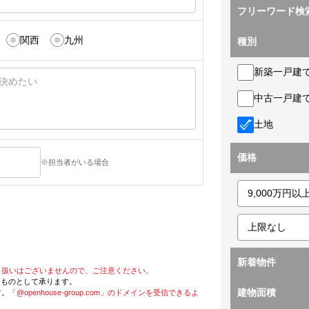
フリーワード検
関西
九州
種別
新築一戸建
中古一戸建
土地
価格
※担当者がいる場合
新着物件
り扱いはございませんので、ご注意ください。
たものとして承ります。
建物面積
す。
「@openhouse-group.com」のドメインを受信できるよ