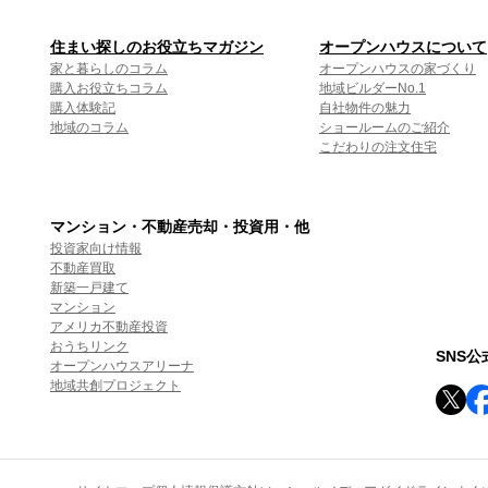
住まい探しのお役立ちマガジン
オープンハウスについて
家と暮らしのコラム
オープンハウスの家づくり
購入お役立ちコラム
地域ビルダーNo.1
購入体験記
自社物件の魅力
地域のコラム
ショールームのご紹介
こだわりの注文住宅
マンション・不動産売却・投資用・他
投資家向け情報
不動産買取
新築一戸建て
マンション
アメリカ不動産投資
おうちリンク
SNS
オープンハウスアリーナ
地域共創プロジェクト