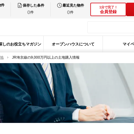
物件
保存した条件
最近見た物件
1分で完了！
0
0
会員登録
件
件
探しのお役立ちマガジン
オープンハウスについて
マイ
土地
JR埼京線の9,000万円以上の土地購入情報