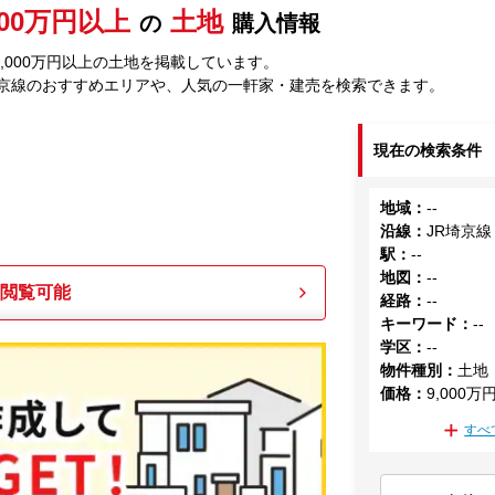
000万円以上
土地
の
購入情報
9,000万円以上の土地を掲載しています。
埼京線のおすすめエリアや、人気の一軒家・建売を検索できます。
現在の検索条件
地域
：
--
沿線
：
JR埼京線
駅
：
--
地図
：
--
も閲覧可能
経路
：
--
キーワード
：
--
学区
：
--
物件種別
：
土地
価格
：
9,000万
すべ