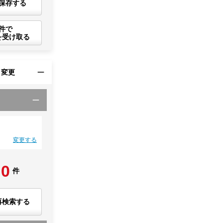
保存する
件で
を受け取る
・変更
変更する
0
件
再検索する