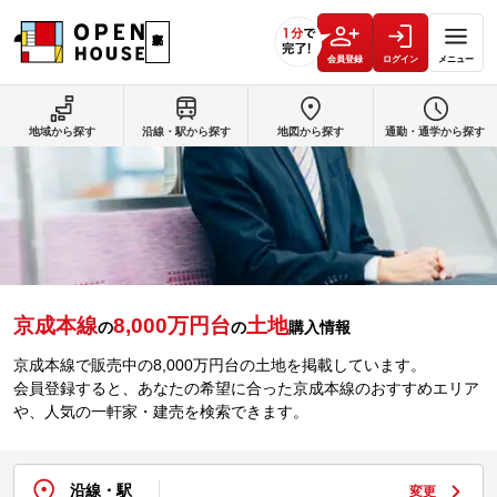
会員登録
ログイン
メニュー
地域から探す
沿線・駅から探す
地図から探す
通勤・通学から探す
京成本線
8,000万円台
土地
の
の
購入情報
京成本線で販売中の8,000万円台の土地を掲載しています。
会員登録すると、あなたの希望に合った京成本線のおすすめエリア
や、人気の一軒家・建売を検索できます。
沿線・駅
変更