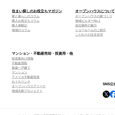
住まい探しのお役立ちマガジン
オープンハウスについて
家と暮らしのコラム
オープンハウスの家づくり
購入お役立ちコラム
地域ビルダーNo.1
購入体験記
自社物件の魅力
地域のコラム
ショールームのご紹介
こだわりの注文住宅
マンション・不動産売却・投資用・他
投資家向け情報
不動産買取
新築一戸建て
マンション
アメリカ不動産投資
おうちリンク
SNS
オープンハウスアリーナ
地域共創プロジェクト