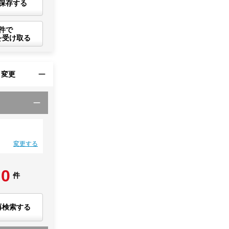
保存する
件で
を受け取る
・変更
変更する
0
件
再検索する