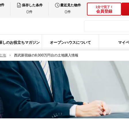
物件
保存した条件
最近見た物件
1分で完了！
0
0
会員登録
件
件
探しのお役立ちマガジン
オープンハウスについて
マイ
土地
西武新宿線の8,000万円台の土地購入情報