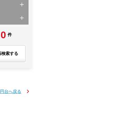
0
件
再検索する
万円台へ戻る