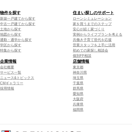
物件を探す
住まい探しのサポート
新築一戸建てから探す
ローンシミュレーション
中古一戸建てから探す
家を買うまでのステップ
土地から探す
安心が続く家づくり
地図から探す
実例からライフプランを考える
通勤・通学から探す
共働き子育て世代を応援
学区から探す
営業スタッフを上手に活用
特集から探す
初めての家探し相談会
個別FP相談
企業情報
店舗情報
会社概要
東京都
サービス一覧
神奈川県
ニュース&トピックス
埼玉県
CMギャラリー
千葉県
採用情報
群馬県
愛知県
大阪府
兵庫県
福岡県