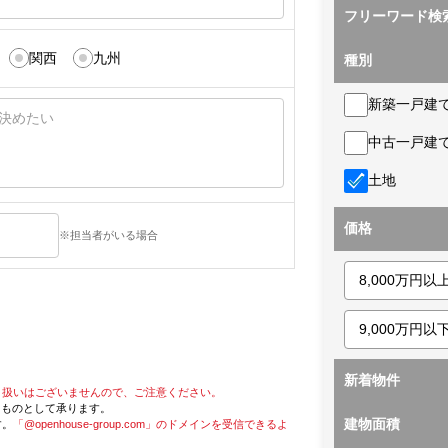
フリーワード検
関西
九州
種別
新築一戸建
中古一戸建
土地
価格
※担当者がいる場合
新着物件
り扱いはございませんので、ご注意ください。
たものとして承ります。
建物面積
す。
「@openhouse-group.com」のドメインを受信できるよ