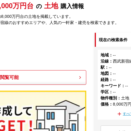
,000万円台
土地
の
購入情報
8,000万円台の土地を掲載しています。
新宿線のおすすめエリアや、人気の一軒家・建売を検索できます。
現在の検索条件
地域
：
--
沿線
：
西武新宿
駅
：
--
地図
：
--
も閲覧可能
経路
：
--
キーワード
：
--
学区
：
--
物件種別
：
土地
価格
：
8,000万
すべ