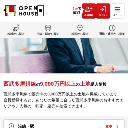
会員登録
ログイン
メニュー
地域から探す
沿線・駅から探す
地図から探す
通勤・通学から探す
西武多摩川線
9,000万円以上
土地
の
の
購入情報
西武多摩川線で販売中の9,000万円以上の土地を掲載しています。
会員登録すると、あなたの希望に合った西武多摩川線のおすすめエ
リアや、人気の一軒家・建売を検索できます。
沿線・駅
変更