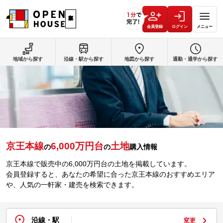
会員登録
ログイン
メニュー
地域から探す
沿線・駅から探す
地図から探す
通勤・通学から探す
京王本線
6,000万円台
土地
の
の
購入情報
京王本線で販売中の6,000万円台の土地を掲載しています。
会員登録すると、あなたの希望に合った京王本線のおすすめエリア
や、人気の一軒家・建売を検索できます。
沿線・駅
変更