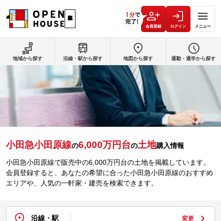
会員登録
ログイン
メニュー
地域から探す
沿線・駅から探す
地図から探す
通勤・通学から探す
小田急小田原線
6,000万円台
土地
の
の
購入情報
小田急小田原線で販売中の6,000万円台の土地を掲載しています。
会員登録すると、あなたの希望に合った小田急小田原線のおすすめ
エリアや、人気の一軒家・建売を検索できます。
沿線・駅
変更