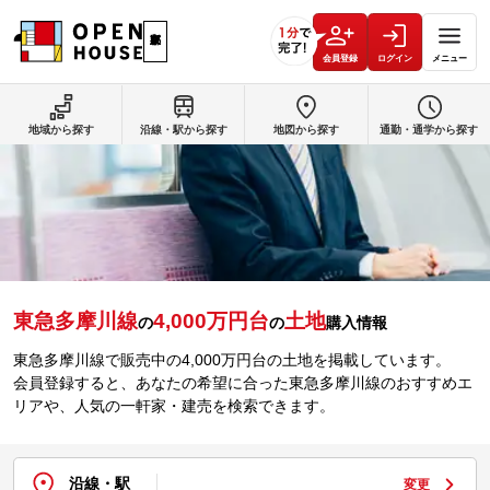
会員登録
ログイン
メニュー
地域から探す
沿線・駅から探す
地図から探す
通勤・通学から探す
東急多摩川線
4,000万円台
土地
の
の
購入情報
東急多摩川線で販売中の4,000万円台の土地を掲載しています。
会員登録すると、あなたの希望に合った東急多摩川線のおすすめエ
リアや、人気の一軒家・建売を検索できます。
沿線・駅
変更