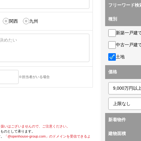
フリーワード検
種別
関西
九州
新築一戸建
中古一戸建
土地
価格
※担当者がいる場合
新着物件
り扱いはございませんので、ご注意ください。
たものとして承ります。
建物面積
す。
「@openhouse-group.com」のドメインを受信できるよ