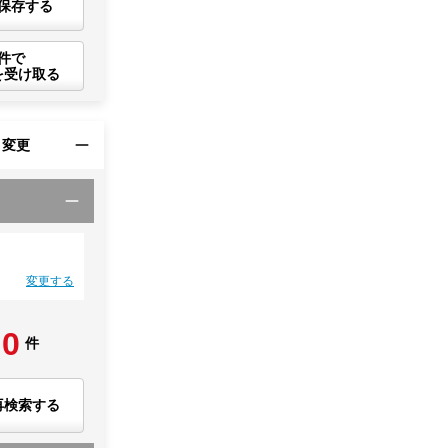
保存する
件で
を受け取る
・変更
変更する
0
件
再検索する