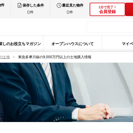
物件
保存した条件
最近見た物件
1分で完了！
0
0
会員登録
件
件
探しのお役立ちマガジン
オープンハウスについて
マイ
の土地
東急多摩川線の9,000万円以上の土地購入情報