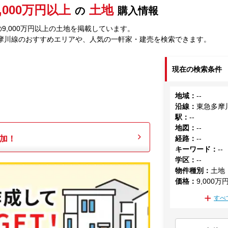
9,000万円以上
土地
の
購入情報
9,000万円以上の土地を掲載しています。
摩川線のおすすめエリアや、人気の一軒家・建売を検索できます。
現在の検索条件
地域
：
--
沿線
：
東急多摩
駅
：
--
地図
：
--
加！
経路
：
--
キーワード
：
--
学区
：
--
物件種別
：
土地
価格
：
9,000万
すべ