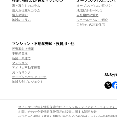
住まい探しのお役立ちマガジン
オープンハウスについて
家と暮らしのコラム
オープンハウスの家づくり
購入お役立ちコラム
地域ビルダーNo.1
購入体験記
自社物件の魅力
地域のコラム
ショールームのご紹介
こだわりの注文住宅
マンション・不動産売却・投資用・他
投資家向け情報
不動産買取
新築一戸建て
マンション
アメリカ不動産投資
おうちリンク
SNS
オープンハウスアリーナ
地域共創プロジェクト
サイトマップ
個人情報保護方針
ソーシャルメディアガイドライン
よく
お問い合わせ
企業情報
保険商品の販売に関する勧誘方針
住宅ローン控除（減税）制度利用のための住宅省エネルギー性能証明