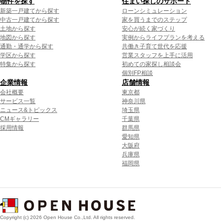
物件を探す
住まい探しのサポート
新築一戸建てから探す
ローンシミュレーション
中古一戸建てから探す
家を買うまでのステップ
土地から探す
安心が続く家づくり
地図から探す
実例からライフプランを考える
通勤・通学から探す
共働き子育て世代を応援
学区から探す
営業スタッフを上手に活用
特集から探す
初めての家探し相談会
個別FP相談
企業情報
店舗情報
会社概要
東京都
サービス一覧
神奈川県
ニュース&トピックス
埼玉県
CMギャラリー
千葉県
採用情報
群馬県
愛知県
大阪府
兵庫県
福岡県
Copyright (c) 2026 Open House Co.,Ltd. All rights reserved.