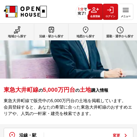
会員登録
ログイン
メニュー
地域から探す
沿線・駅から探す
地図から探す
通勤・通学から探す
東急大井町線
5,000万円台
土地
の
の
購入情報
東急大井町線で販売中の5,000万円台の土地を掲載しています。
会員登録すると、あなたの希望に合った東急大井町線のおすすめエ
リアや、人気の一軒家・建売を検索できます。
沿線・駅
変更